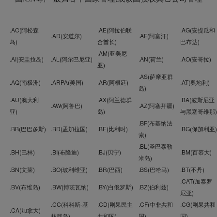
.AC(阿松森
.AE(阿拉伯联
.AG(安提瓜和
.AD(安道尔)
.AF(阿富汗)
岛)
合酋长)
巴布达)
.AM(亚美尼
.AI(安圭拉岛)
.AL(阿尔巴尼亚)
.AN(荷兰)
.AO(安哥拉)
亚)
.AS(萨摩亚群
.AQ(南极洲)
.ARPA(美国)
.AR(阿根廷)
.AT(奥地利)
岛)
.AU(澳大利
.AX(阿兰德群
.BA(波斯尼亚
.AW(阿鲁巴)
.AZ(阿塞拜疆)
亚)
岛)
与黑塞哥维那)
.BF(布基纳法
.BB(巴巴多斯)
.BD(孟加拉国)
.BE(比利时)
.BG(保加利亚)
索)
.BL(圣巴泰勒
.BH(巴林)
.BI(布隆迪)
.BJ(贝宁)
.BM(百慕大)
米岛)
.BN(文莱)
.BO(玻利维亚)
.BR(巴西)
.BS(巴哈马)
.BT(不丹)
.CAT(加泰罗
.BV(布维岛)
.BW(博茨瓦纳)
.BY(白俄罗斯)
.BZ(伯利兹)
尼亚)
.CC(科科斯-基
.CD(刚果民主
.CF(中非共和
.CG(刚果共和
.CA(加拿大)
林群岛)
共和国)
国)
国)