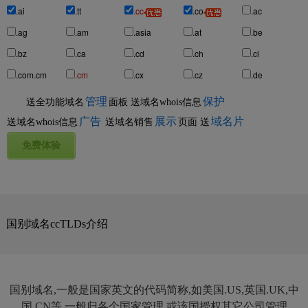
.ai
.tt
.cc
.co
.ac
.ag
.am
.asia
.at
.be
.bz
.ca
.cd
.ch
.cl
.com.cm
.cm
.cx
.cz
.de
管理
保护
送全功能域名
面板
送域名whois信息
广告
展示
域名片
送域名whois信息
送域名销售
页面
送
国别域名ccTLDs介绍
国别域名,一般是国家英文的代码简称,如美国.US,英国.UK,中
国.CN等,一般归各个国家管理,或该国授权其它公司管理