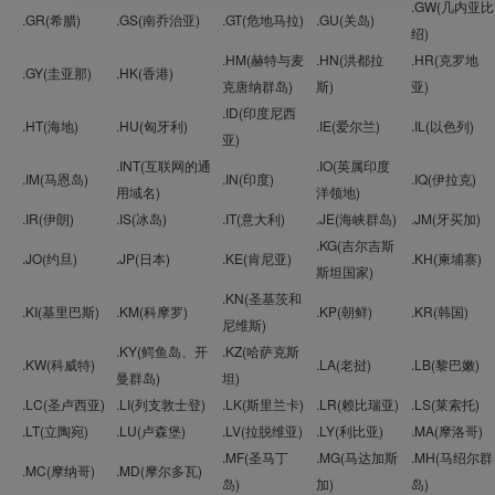
.GW(几内亚比
.GR(希腊)
.GS(南乔治亚)
.GT(危地马拉)
.GU(关岛)
绍)
.HM(赫特与麦
.HN(洪都拉
.HR(克罗地
.GY(圭亚那)
.HK(香港)
克唐纳群岛)
斯)
亚)
.ID(印度尼西
.HT(海地)
.HU(匈牙利)
.IE(爱尔兰)
.IL(以色列)
亚)
.INT(互联网的通
.IO(英属印度
.IM(马恩岛)
.IN(印度)
.IQ(伊拉克)
用域名)
洋领地)
.IR(伊朗)
.IS(冰岛)
.IT(意大利)
.JE(海峡群岛)
.JM(牙买加)
.KG(吉尔吉斯
.JO(约旦)
.JP(日本)
.KE(肯尼亚)
.KH(柬埔寨)
斯坦国家)
.KN(圣基茨和
.KI(基里巴斯)
.KM(科摩罗)
.KP(朝鲜)
.KR(韩国)
尼维斯)
.KY(鳄鱼岛、开
.KZ(哈萨克斯
.KW(科威特)
.LA(老挝)
.LB(黎巴嫩)
曼群岛)
坦)
.LC(圣卢西亚)
.LI(列支敦士登)
.LK(斯里兰卡)
.LR(赖比瑞亚)
.LS(莱索托)
.LT(立陶宛)
.LU(卢森堡)
.LV(拉脱维亚)
.LY(利比亚)
.MA(摩洛哥)
.MF(圣马丁
.MG(马达加斯
.MH(马绍尔群
.MC(摩纳哥)
.MD(摩尔多瓦)
岛)
加)
岛)