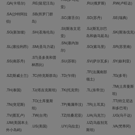
.QA(卡塔尔)
.RE(留尼汪岛)
.RU(俄罗斯)
.RW(卢旺达)
亚)
.SA(沙特阿拉
.SB(所罗门群
.SC(塞舌尔)
.SD(苏丹)
.SE(瑞典)
伯)
岛)
.SI(斯洛文尼
.SJ(斯瓦尔巴
.SG(新加坡)
.SH(圣海伦岛)
.SK(斯洛伐克)
亚)
岛和扬马延岛)
.SN(塞内加
.SL(塞拉利昂)
.SM(圣马力诺)
.SO(索马里)
.SR(苏里南)
尔)
.ST(圣多美和普
.SS(南苏丹)
.SU(苏联)
.SV(萨尔瓦多)
.SY(叙利亚)
林西比)
.TF(法属南部
.SZ(斯威士兰)
.TC(特克斯群岛)
.TD(乍得)
.TG(多哥)
领土)
.TM(土库曼斯
.TH(泰国)
.TJ(塔吉克斯坦)
.TK(托克劳)
.TL(东帝汶)
坦)
.TO(土库曼斯
.TT(特立尼达
.TN(突尼斯)
.TP(葡属帝汶)
.TR(土耳其)
坦)
和多巴哥)
.TV(图瓦卢)
.TW(台湾)
.TZ(坦桑尼亚)
.UA(乌克兰)
.UG(乌干达)
.UM(美国本土
.UZ(乌兹别克
.US(美国)
.UY(乌拉圭)
.VA(梵蒂冈)
外小岛屿)
斯坦)