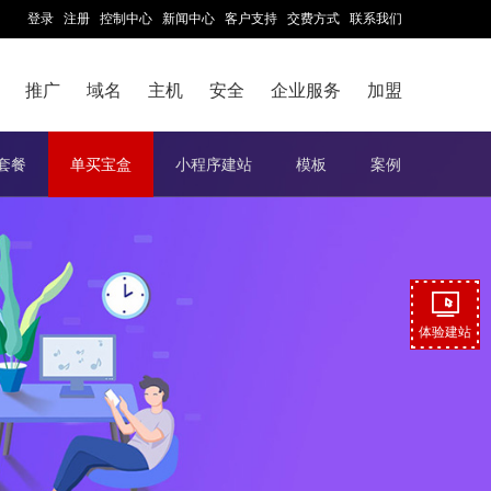
登录
注册
控制中心
新闻中心
客户支持
交费方式
联系我们
推广
域名
主机
安全
企业服务
加盟
套餐
单买宝盒
小程序建站
模板
案例
体验建站